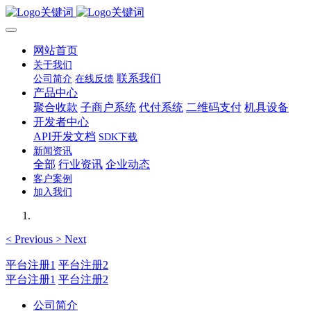
网站首页
关于我们
联系我们
公司简介
在线反馈
产品中心
聚合收款
子商户系统
代付系统
二维码支付
机具设备
开发者中心
API开发文档
SDK下载
新闻资讯
全部
行业资讯
企业动态
客户案例
加入我们
<
Previous
>
Next
平台注册1
平台注册2
平台注册1
平台注册2
公司简介