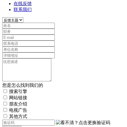
在线反馈
联系我们
您是怎么找到我们的
搜索引擎
网站链接
朋友介绍
电视广告
其他方式