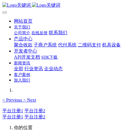
网站首页
关于我们
联系我们
公司简介
在线反馈
产品中心
聚合收款
子商户系统
代付系统
二维码支付
机具设备
开发者中心
API开发文档
SDK下载
新闻资讯
全部
行业资讯
企业动态
客户案例
加入我们
<
Previous
>
Next
平台注册1
平台注册2
平台注册1
平台注册2
你的位置